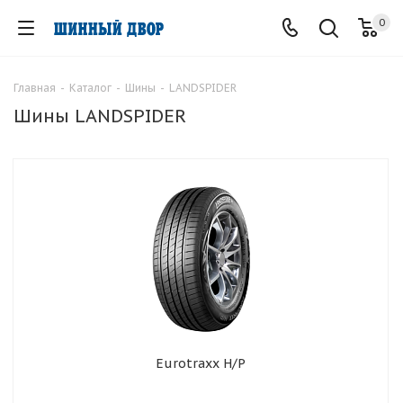
0
Главная
-
Каталог
-
Шины
-
LANDSPIDER
Шины LANDSPIDER
Eurotraxx H/P