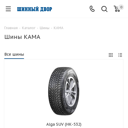
0
Главная
-
Каталог
-
Шины
-
КАМА
Шины КАМА
Все шины
Alga SUV (НК-532)