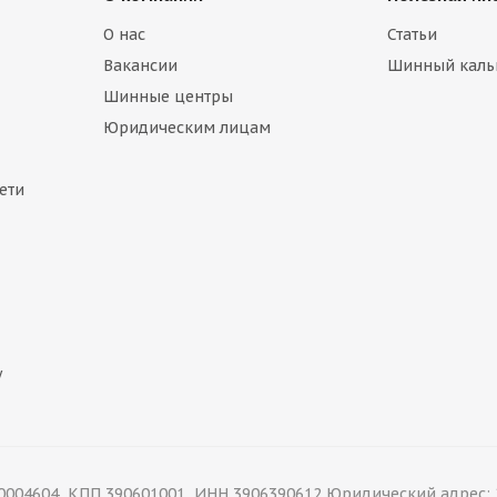
О нас
Статьи
Вакансии
Шинный каль
Шинные центры
Юридическим лицам
ети
у
04604, КПП 390601001, ИНН 3906390612 Юридический адрес: 2