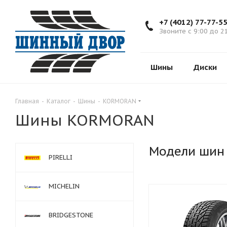
+7 (4012) 77-77-5
Звоните с 9:00 до 2
Шины
Диски
Главная
-
Каталог
-
Шины
-
KORMORAN
Шины KORMORAN
Модели шин
PIRELLI
MICHELIN
BRIDGESTONE