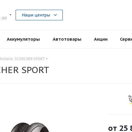
5
Наши центры
1:00
Аккумуляторы
Автотовары
Акции
Серв
ichelin, SCORCHER SPORT
CHER SPORT
от
25 