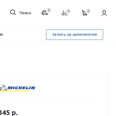
0
0
0
Поиск
ис
Запись на шиномонтаж
845
р.