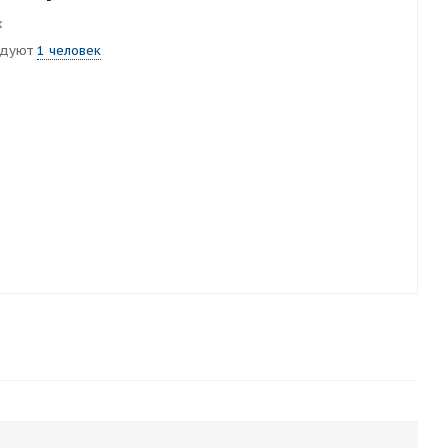
х
ндуют
1 человек