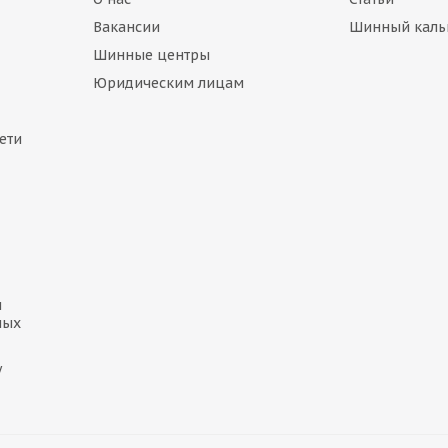
Вакансии
Шинный каль
Шинные центры
Юридическим лицам
ети
и
ных
у