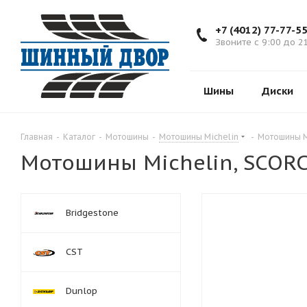
+7 (4012) 77-77-5
Звоните с 9:00 до 2
Шины
Диски
Главная
-
Каталог
-
Мотошины
-
Мотошины Michelin
-
Мотошины M
Мотошины Michelin, SCOR
Bridgestone
CST
Dunlop