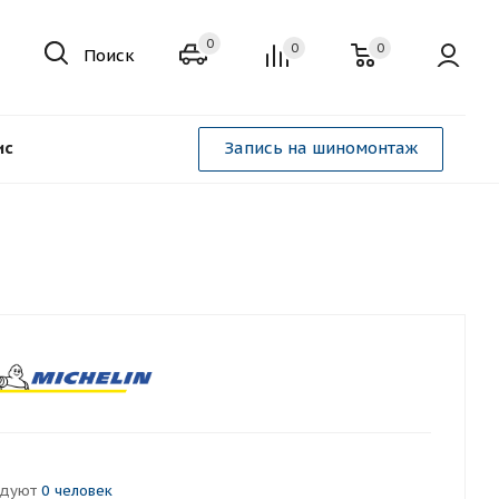
0
0
0
Поиск
ис
Запись на шиномонтаж
ндуют
0 человек