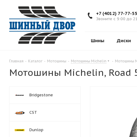
+7 (4012) 77-77-5
Звоните с 9:00 до 2
Шины
Диски
Главная
-
Каталог
-
Мотошины
-
Мотошины Michelin
-
Мотошины Mi
Мотошины Michelin, Road 5
Bridgestone
CST
Dunlop