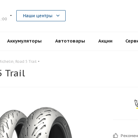
5
Наши центры
1:00
Аккумуляторы
Автотовары
Акции
Серв
chelin, Road 5 Trail
 Trail
Рекоме