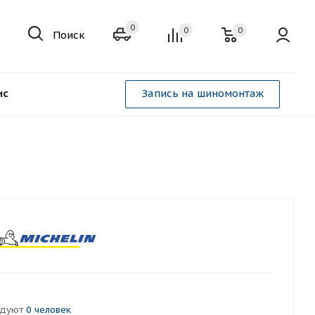
0
0
0
Поиск
ис
Запись на шиномонтаж
ндуют
0 человек