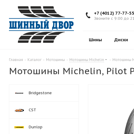
+7 (4012) 77-77-5
Звоните с 9:00 до 2
Шины
Диски
Главная
-
Каталог
-
Мотошины
-
Мотошины Michelin
-
Мотошины Mi
Мотошины Michelin, Pilot 
Bridgestone
CST
Dunlop