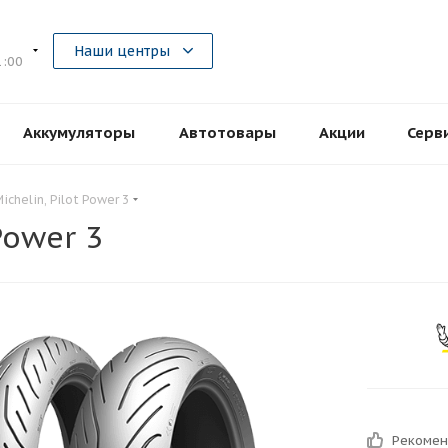
5
Наши центры
1:00
Аккумуляторы
Автотовары
Акции
Серв
chelin, Pilot Power 3
Power 3
Рекоме