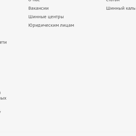
Вакансии
Шинный каль
Шинные центры
Юридическим лицам
ети
и
ных
у