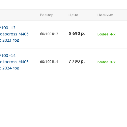
Размер
Цена
Наличие
100 -12
5 690
р.
Motocross M403
Более 4-х
60/100 R12
t 2023 год
100 -14
7 790
р.
Motocross M403
Более 4-х
60/100 R14
t 2024 год