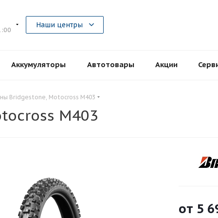
5
Наши центры
1:00
Аккумуляторы
Автотовары
Акции
Серв
ны Bridgestone, Motocross M403
tocross M403
от
5 6