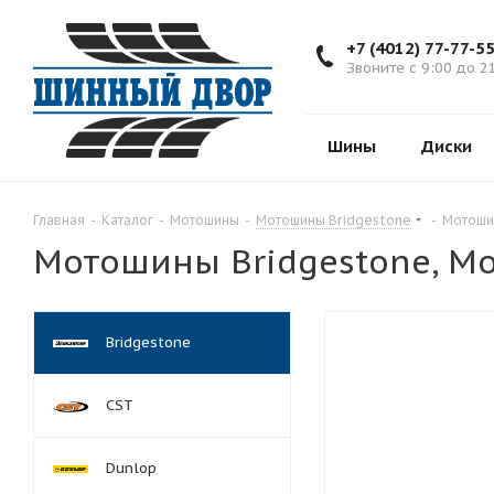
+7 (4012) 77-77-5
Звоните с 9:00 до 2
Шины
Диски
Главная
-
Каталог
-
Мотошины
-
Мотошины Bridgestone
-
Мотоши
Мотошины Bridgestone, Mo
Bridgestone
CST
Dunlop