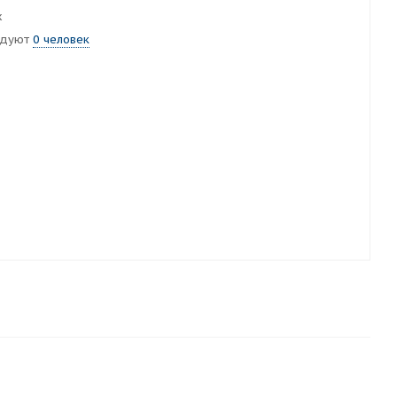
х
ндуют
0 человек