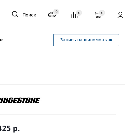
0
0
0
Поиск
ис
Запись на шиномонтаж
425
р.