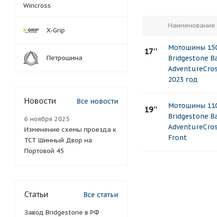
Wincross
Наименование
X-Grip
Мотошины 150
17''
Петрошина
Bridgestone B
AdventureCros
2023 год
Новости
Все новости
Мотошины 110
19''
Bridgestone B
6 ноября 2025
AdventureCro
Изменение схемы проезда к
Front
ТСТ Шинный Двор на
Портовой 45
Статьи
Все статьи
Завод Bridgestone в РФ