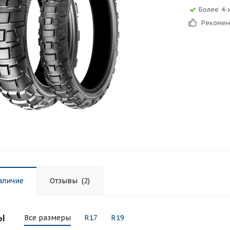
Более 4-
Рекоме
аличие
Отзывы
(2)
ы
Все размеры
R17
R19