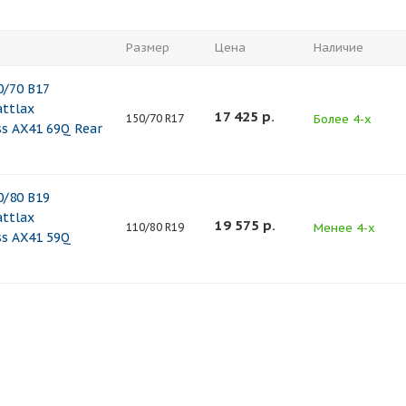
Размер
Цена
Наличие
/70 B17
attlax
17 425
р.
Более 4-х
150/70 R17
s AX41 69Q Rear
/80 B19
attlax
19 575
р.
Менее 4-х
110/80 R19
ss AX41 59Q