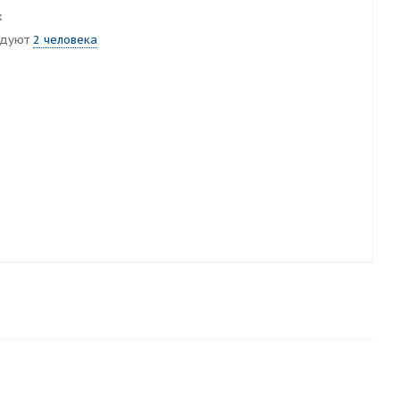
х
ндуют
2 человека