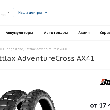
5
Наши центры
1:00
Аккумуляторы
Автотовары
Акции
Серв
ы Bridgestone, Battlax AdventureCross AX41
tlax AdventureCross AX41
от
17 