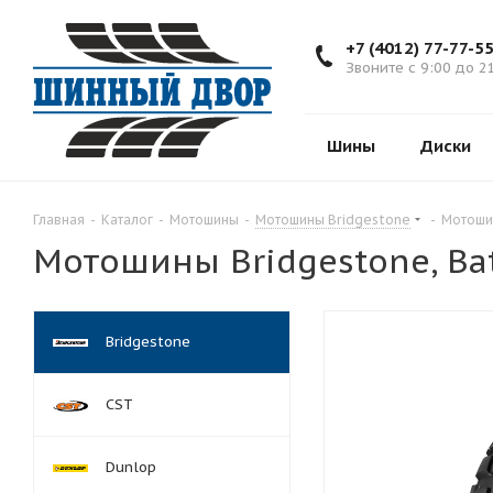
+7 (4012) 77-77-5
Звоните с 9:00 до 2
Шины
Диски
Главная
-
Каталог
-
Мотошины
-
Мотошины Bridgestone
-
Мотошин
Мотошины Bridgestone, Bat
Bridgestone
CST
Dunlop