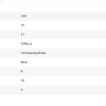
200
55
17
PIRELLI
Чоппер/круйзер
Rear
R
78
V