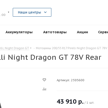
5
Наши центры
1:00
Аккумуляторы
Автотовары
Акции
Серв
lli, Night Dragon GT
-
Мотошины 200/55 R17 Pirelli Night Dragon GT 78V
li Night Dragon GT 78V Rear
Артикул:
2595600
43 910
р.
/ 1 шт.