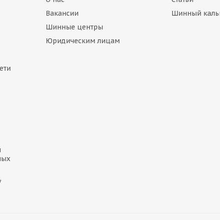
Вакансии
Шинный каль
Шинные центры
Юридическим лицам
ети
и
ных
у