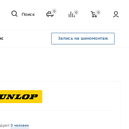
0
0
0
Поиск
ис
Запись на шиномонтаж
ндуют
0 человек