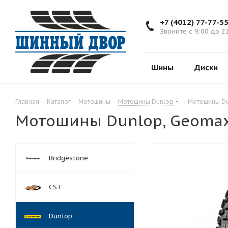
+7 (4012) 77-77-5
Звоните с 9:00 до 2
Шины
Диски
Главная
-
Каталог
-
Мотошины
-
Мотошины Dunlop
-
Мотошины Du
Мотошины Dunlop, Geoma
Bridgestone
CST
Dunlop