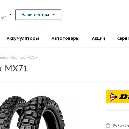
5
Наши центры
1:00
Аккумуляторы
Автотовары
Акции
Серв
nlop, Geomax MX71
x MX71
Рекоме