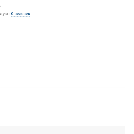
х
ндуют
0 человек