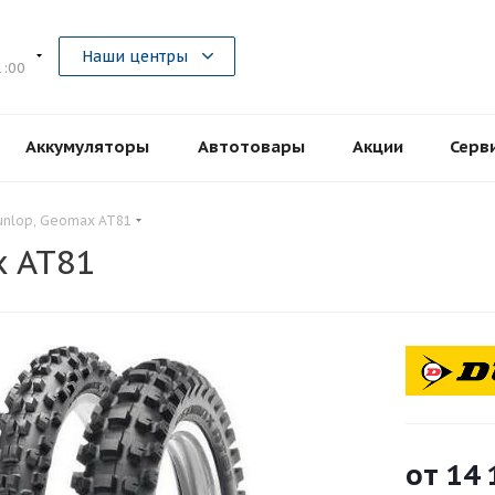
5
Наши центры
1:00
Аккумуляторы
Автотовары
Акции
Серв
nlop, Geomax AT81
 AT81
от
14 