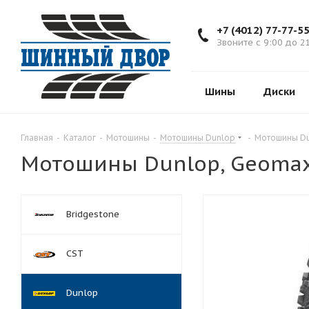
+7 (4012) 77-77-5
Звоните с 9:00 до 2
Шины
Диски
Главная
-
Каталог
-
Мотошины
-
Мотошины Dunlop
-
Мотошины Du
Мотошины Dunlop, Geomax
Bridgestone
CST
Dunlop