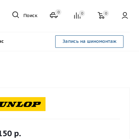
0
0
0
Поиск
ис
Запись на шиномонтаж
150
р.