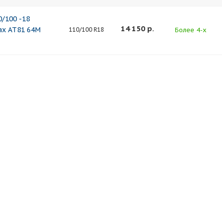
/100 -18
14 150
р.
x AT81 64M
Более 4-х
110/100 R18