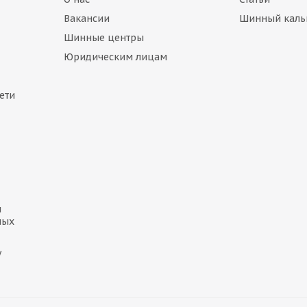
Вакансии
Шинный каль
Шинные центры
Юридическим лицам
ети
и
ных
у