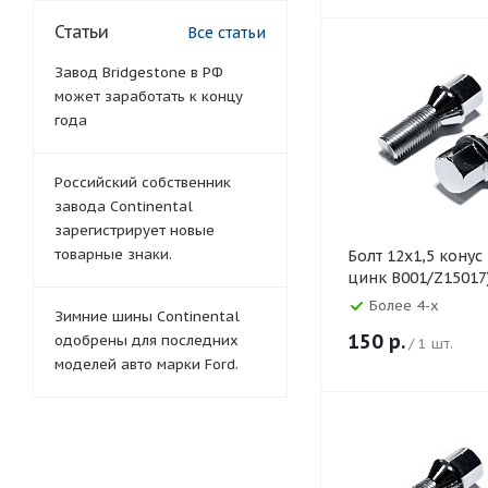
Статьи
Все статьи
Завод Bridgestone в РФ
может заработать к концу
года
Российский собственник
завода Continental
зарегистрирует новые
товарные знаки.
Болт 12х1,5 конус
цинк B001/Z15017
Более 4-х
Зимние шины Continental
150
р.
одобрены для последних
/ 1 шт.
моделей авто марки Ford.