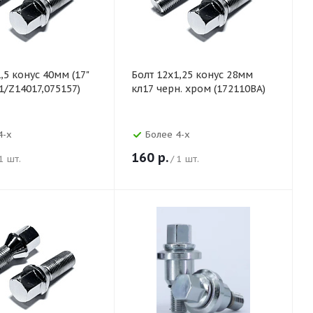
,5 конус 40мм (17"
Болт 12х1,25 конус 28мм
1/Z14017,075157)
кл17 черн. хром (172110BA)
4-х
Более 4-х
160
р.
 1 шт.
/ 1 шт.