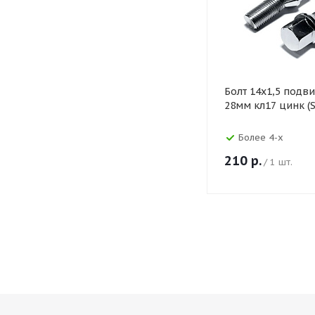
Болт 14х1,5 подв
28мм кл17 цинк (
Более 4-х
210
р.
/ 1 шт.