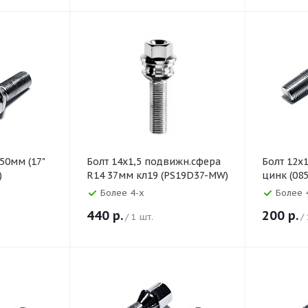
 50мм (17"
Болт 14х1,5 подвижн.сфера
Болт 12х
)
R14 37мм кл19 (PS19D37-MW)
цинк (085
Более 4-х
Более 
440
р.
200
р.
/ 1 шт.
/