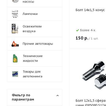
насосы
Болт 14х1,5 конус
Лампочки
Освежители
Более 4-х
воздуха
150
р.
/ 1 шт.
Прочие автотовары
Технические
жидкости
Товары для
автотюнинга
Фильтр по
параметрам
Болт 12х1,5 сфер
цинк (085080,S17A