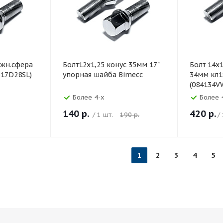
ижн.сфера
Болт12х1,25 конус 35мм 17"
Болт 14х
S17D28SL)
упорная шайба Bimecc
34мм кл1
(084134V
Более 4-х
Более 
140
р.
420
р.
/ 1 шт.
190
р.
/
1
2
3
4
5