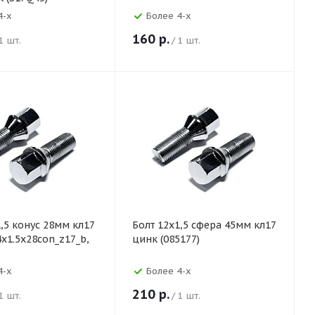
4-х
Более 4-х
160
р.
 1 шт.
/ 1 шт.
1,5 конус 28мм кл17
Болт 12х1,5 сфера 45мм кл17
4x1.5x28con_z17_b,
цинк (085177)
4-х
Более 4-х
210
р.
 1 шт.
/ 1 шт.