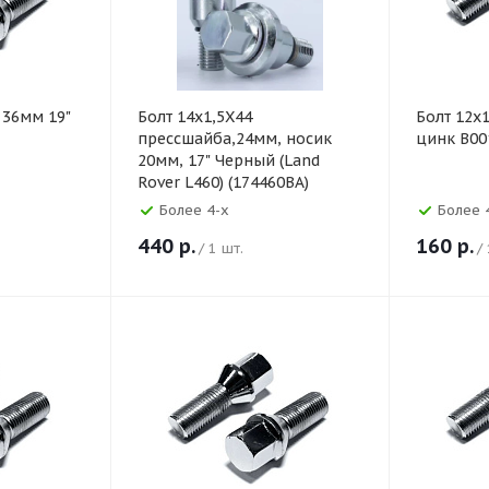
 36мм 19"
Болт 14х1,5X44
Болт 12х1
прессшайба,24мм, носик
цинк B00
20мм, 17" Черный (Land
Rover L460) (174460BA)
Более 4-х
Более 
440
р.
160
р.
/ 1 шт.
/