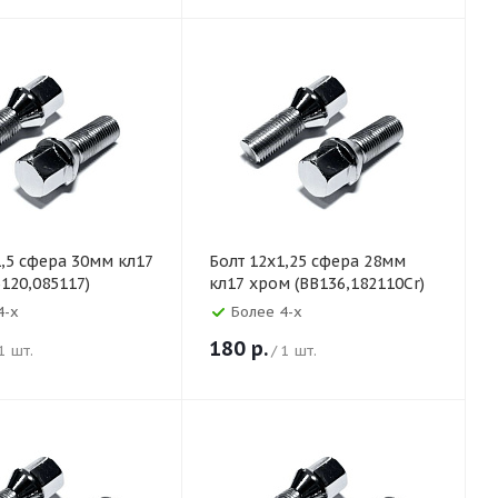
1,5 сфера 30мм кл17
Болт 12х1,25 сфера 28мм
120,085117)
кл17 хром (BB136,182110Cr)
4-х
Более 4-х
180
р.
 1 шт.
/ 1 шт.