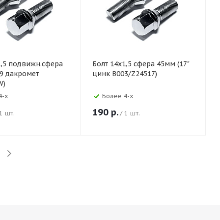
1,5 подвижн.сфера
Болт 14х1,5 сфера 45мм (17"
9 дакромет
цинк B003/Z24517)
W)
4-х
Более 4-х
190
р.
 1 шт.
/ 1 шт.