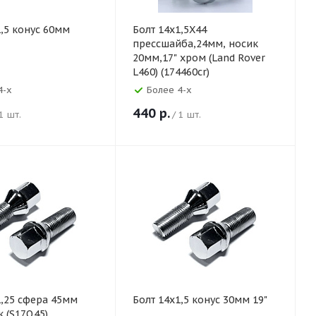
1,5 конус 60мм
Болт 14х1,5X44
прессшайба,24мм, носик
20мм,17" хром (Land Rover
L460) (174460cr)
4-х
Более 4-х
440
р.
 1 шт.
/ 1 шт.
1,25 сфера 45мм
Болт 14х1,5 конус 30мм 19"
к (S17Q45)