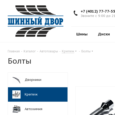
+7 (4012) 77-77-5
Звоните с 9:00 до 2
Шины
Диски
Главная
-
Каталог
-
Автотовары
-
Крепеж
-
Болты
Болты
Дворники
Крепеж
Автохимия