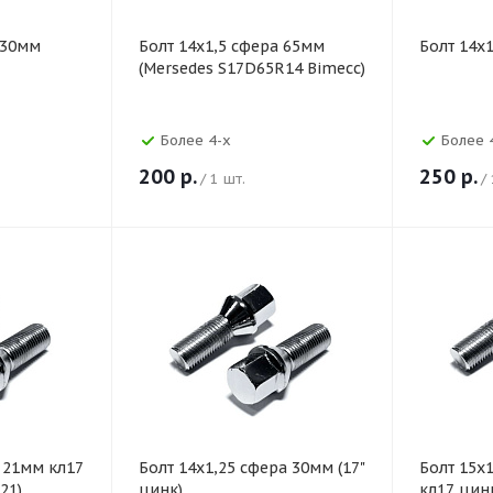
 30мм
Болт 14х1,5 сфера 65мм
Болт 14х
(Mersedes S17D65R14 Bimecc)
Более 4-х
Более 
200
р.
250
р.
/ 1 шт.
/
а 21мм кл17
Болт 14х1,25 сфера 30мм (17"
Болт 15х
21)
цинк)
кл17 цин