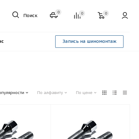
0
0
0
Поиск
ис
Запись на шиномонтаж
опулярности
По алфавиту
По цене