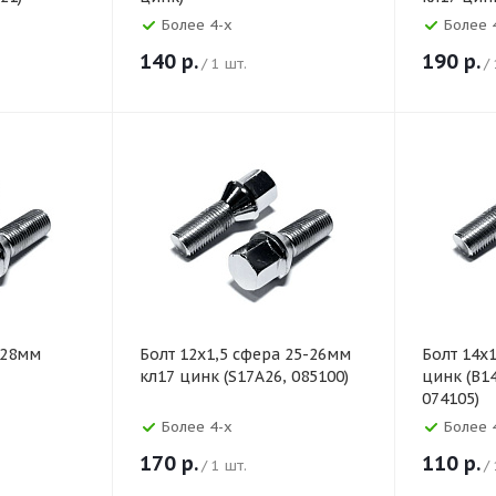
Более 4-х
Более 
140
р.
190
р.
/ 1 шт.
/
 28мм
Болт 12х1,5 сфера 25-26мм
Болт 14х
кл17 цинк (S17A26, 085100)
цинк (B1
074105)
Более 4-х
Более 
170
р.
110
р.
/ 1 шт.
/