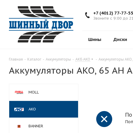
+7 (4012) 77-77-5
Звоните с 9:00 до 2
Шины
Диски
Главная
-
Каталог
-
Аккумуляторы
-
АКБ AKO
-
Аккумуляторы AKO, 
Аккумуляторы AKO, 65 AH AK
MOLL
AKO
По
Поп
BANNER