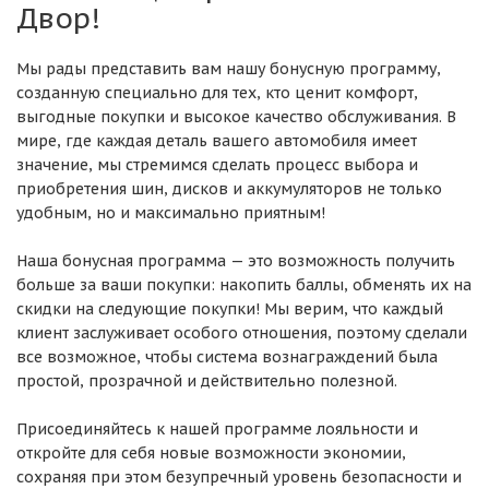
Двор!
Мы рады представить вам нашу бонусную программу,
созданную специально для тех, кто ценит комфорт,
выгодные покупки и высокое качество обслуживания. В
мире, где каждая деталь вашего автомобиля имеет
значение, мы стремимся сделать процесс выбора и
приобретения шин, дисков и аккумуляторов не только
удобным, но и максимально приятным!
Наша бонусная программа — это возможность получить
больше за ваши покупки: накопить баллы, обменять их на
скидки на следующие покупки! Мы верим, что каждый
клиент заслуживает особого отношения, поэтому сделали
все возможное, чтобы система вознаграждений была
простой, прозрачной и действительно полезной.
Присоединяйтесь к нашей программе лояльности и
откройте для себя новые возможности экономии,
сохраняя при этом безупречный уровень безопасности и