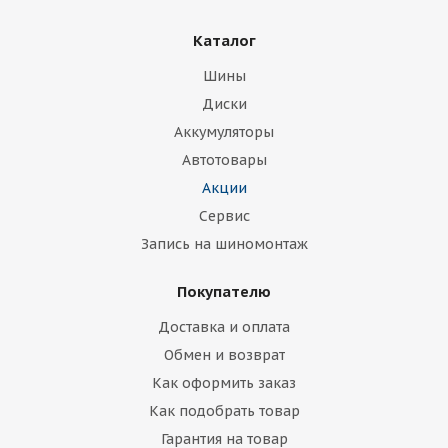
Каталог
Шины
Диски
Аккумуляторы
Автотовары
Акции
Сервис
Запись на шиномонтаж
Покупателю
Доставка и оплата
Обмен и возврат
Как оформить заказ
Как подобрать товар
Гарантия на товар