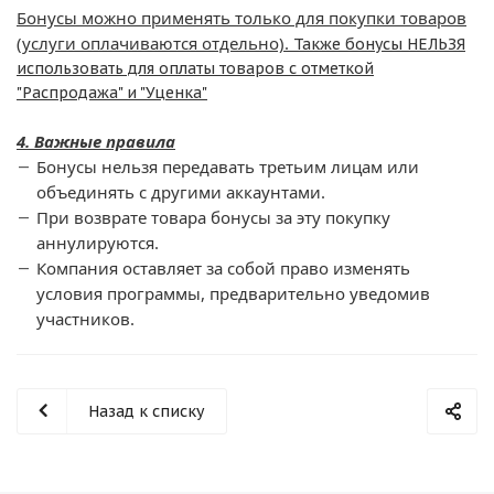
Бонусы можно применять только для покупки товаров
(услуги оплачи
ваются отдельно).
Также бонусы НЕЛЬЗЯ
использовать для оплаты товаров с отметкой
"Распродажа" и "Уценка"
4. Важные правила
Бонусы нельзя передавать третьим лицам или
объединять с другими аккаунтами.
При возврате товара бонусы за эту покупку
аннулируются.
Компания оставляет за собой право изменять
условия программы, предварительно уведомив
участников.
Назад к списку