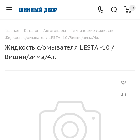
0
Главная
-
Каталог
-
Автотовары
-
Технические жидкости
-
Жидкость с/омывателя LESTA -10 /Вишня/зима/4л.
Жидкость с/омывателя LESTA -10 /
Вишня/зима/4л.