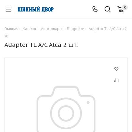
0
Главная
-
Каталог
-
Автотовары
-
Дворники
-
Adaptor TL A/C Alca 2
шт.
Adaptor TL A/C Alca 2 шт.